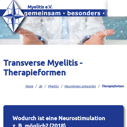
Myelitis e.V.
Transverse Myelitis -
Therapieformen
Home
de
Myelitis
Neurologen antworten
Therapieformen
Wodurch ist eine Neurostimulation
z. B. möglich? (2018)