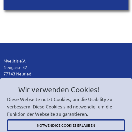
Myelitis e.V.
Neugasse 32
77743 Neuried
+49 7807 - 3154
Wir verwenden Cookies!
ed.sitileym@ofni
Diese Webseite nutzt Cookies, um die Usability zu
verbessern. Diese Cookies sind notwendig, um die
Funktion der Webseite zu garantieren.
NOTWENDIGE COOKIES ERLAUBEN
Chatte mit unseren Mitgliedern