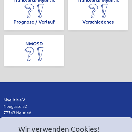
Prognose / Verlauf
Verschiedenes
NMOSD
Myelitis e.V.
Neugasse 32
77743 Neuried
+49 7807 - 3154
Wir verwenden Cookies!
ed.sitileym@ofni